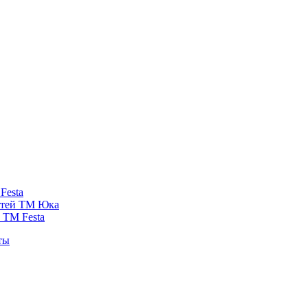
Festa
стей ТМ Юка
 ТМ Festa
ты