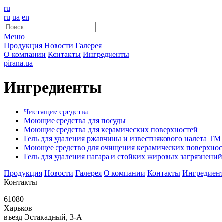
ru
ru
ua
en
Меню
Продукция
Новости
Галерея
О компании
Контакты
Ингредиенты
pirana.ua
Ингредиенты
Чистящие средства
Моющие средства для посуды
Моющие средства для керамических поверхностей
Гель для удаления ржавчины и известнякового налета ТМ 
Моющее средство для очищения керамических поверхно
Гель для удаления нагара и стойких жировых загрязнений
Продукция
Новости
Галерея
О компании
Контакты
Ингредиен
Контакты
61080
Харьков
въезд Эстакадный, 3-А