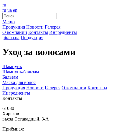
ru
ru
ua
en
Меню
Продукция
Новости
Галерея
О компании
Контакты
Ингредиенты
pirana.ua
Продукция
Уход за волосами
Шампунь
Шампунь-бальзам
Бальзам
Маска для волос
Продукция
Новости
Галерея
О компании
Контакты
Ингредиенты
Контакты
61080
Харьков
въезд Эстакадный, 3-А
Приёмная: